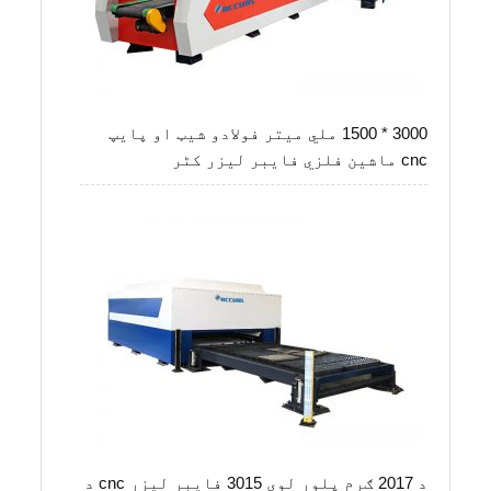
3000 * 1500 ملي میتر فولادو شیټ او پایپ
cnc ماشین فلزي فایبر ليزر کٹر
د 2017 ګرم پلور لوی 3015 فایبر لیزر cnc د