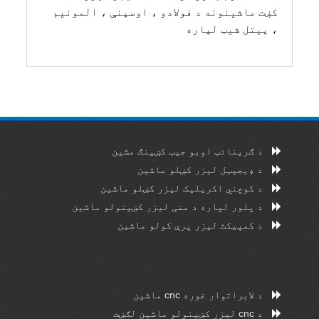
کښت ماشینونه د فولادو ، اوسپنې ، المونیم
، پیتل شیټ لپاره
د ګرینائټ اوبو جیټ کښینګ مشین
د ډیجیټل لیزر کښلو ماشین
د کوچني اکریلیک لیزر کښلو ماشین
د پلور لپاره د منی لیزر کښینولو ماشین
د کمپیکٹ لیزر پرې کولو ماشین
د لابراتوار غوره cnc ماشین
د cnc لیزر کښینولو ماشین لګښت