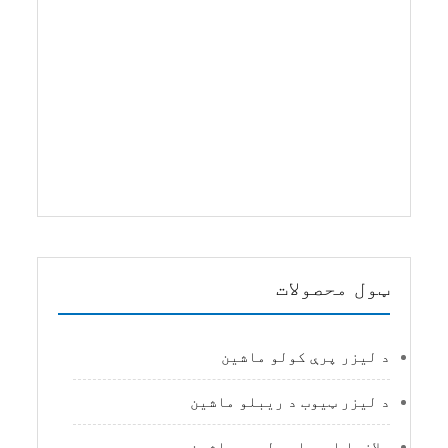
ټول محصولات
د لیزر پرې کولو ماشین
د لیزر ټیوب د ریبلو ماشین
پلازما او د اور لمبې ماشین