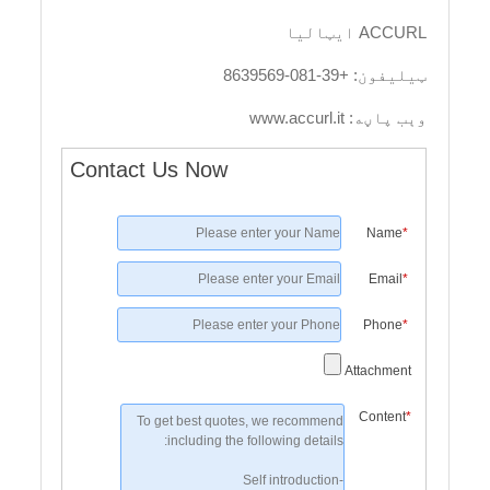
ACCURL ایټالیا
ټیلیفون: +39-081-8639569
وېب پاڼه: www.accurl.it
Contact Us Now
Name
*
Email
*
Phone
*
Attachment
Content
*