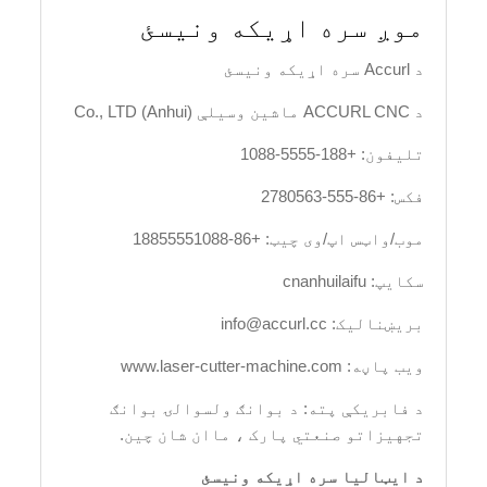
موږ سره اړیکه ونیسئ
د Accurl سره اړیکه ونیسئ
د ACCURL CNC ماشین وسیلې (Anhui) Co., LTD
تلیفون: +188-5555-1088
فکس: +86-555-2780563
موب/واټس اپ/وی چیټ: +86-18855551088
سکایپ: cnanhuilaifu
بریښنالیک:
info@accurl.cc
ویب پاڼه: www.laser-cutter-machine.com
د فابریکې پته: د بوانګ ولسوالۍ بوانګ
تجهیزاتو صنعتي پارک ، ماان شان چین.
د ایټالیا سره اړیکه ونیسئ