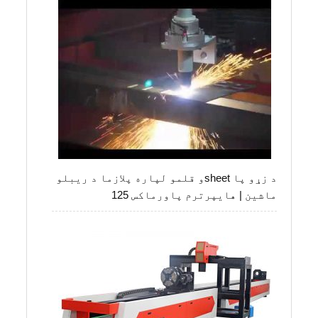
د زړو پا sheetو قلمو لپاره پلازما د ریبلو
ماشین | هایپرترم پاورماکس 125