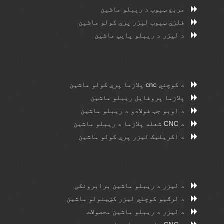
مربع ټیوب د ریبلو ماشین
فلزي ټیوب لیزر پرې کولو ماشین
د لیزر د ریبلو پایپ ماشین
د کوچني cnc پلازما پرې کولو ماشین
پلازما پروفایل ریبلو ماشین
د اوبو جټ فولادو د ریبلو ماشین
د CNC شعله پلازما د ریبلو ماشین
د اکریلیک لیزر پرې کولو ماشین
د لیزر د ریبلو ماشین برابرونکی
د لرګیو کوچني لیزر کښینولو ماشین
د لیزر د ریبلو ماشین محصولات