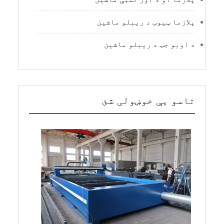
پلازما ټیوب د ریبلو ماشین
د اوبو جټ د ریبلو ماشین
تاسو یې خوښولی شئ