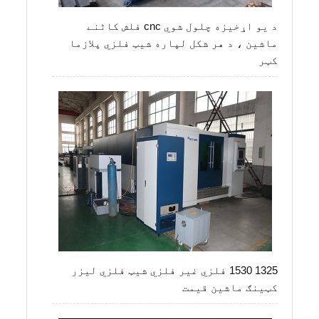
د یو اړخیزه چلول شوي cnc فلش کاٹنے
ماشین ، د هر شکل لپاره شیټ فلزي پلازما
کټر
1325 1530 فلزي غیر فلزي شیټ فلزي لیزر
کټینګ ماشین قیمت